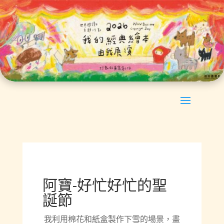
阿寶-好忙好忙的聖
誕節
我利用棉花和紙盒製作下雪的場景，畫