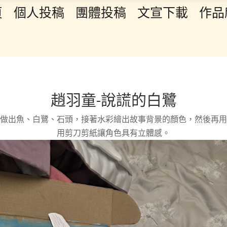
頁
個人投稿
團體投稿
文宣下載
作品
趙羽童-說謊的白鷺
做出魚、白鷺、石頭，接著水彩繪出故事背景的顏色，然後再用
用剪刀剪紙讓角色具有立體感。