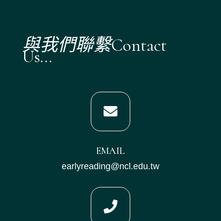
與我們聯繫Contact
Us...

EMAIL
earlyreading@ncl.edu.tw
