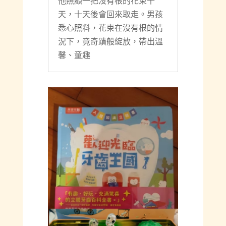
他照顧一把沒有根的花束十
天，十天後會回來取走。男孩
悉心照料，花束在沒有根的情
況下，竟奇蹟般綻放，帶出溫
馨、童趣