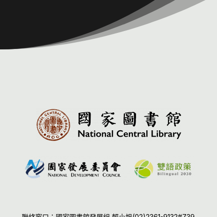
聯絡窗口：國家圖書館發展組 賴小姐(02)2361-9132#739