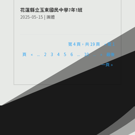
花蓮縣立玉東國民中學7年1班
2025-05-15
|
團體
第 4 頁，共 19 頁
« 第 1
頁
«
...
2
3
4
5
6
...
10
...
»
最後
一頁 »