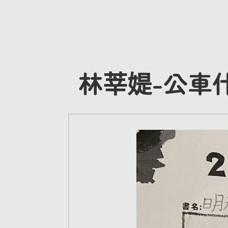
林莘媞-公車