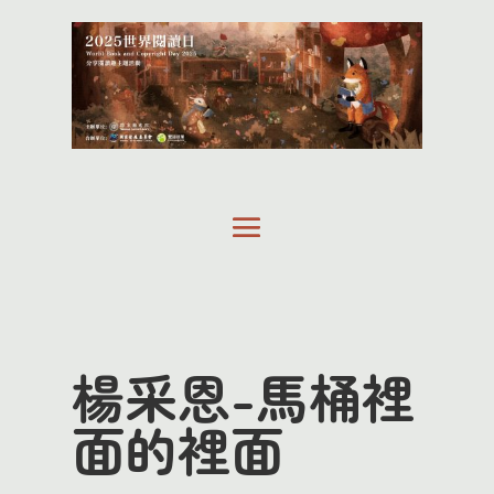
楊采恩-馬桶裡
面的裡面