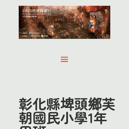
彰化縣埤頭鄉芙
朝國民小學1年