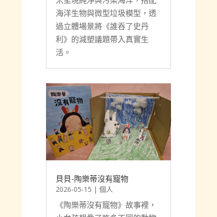
Yulia-《誰吞了史丹利》
2026-05-15
|
個人
利用廢棄紙盒作為外盒，以彩
米呈現純淨與污染海洋，搭配
海洋生物與微型垃圾模型，透
過立體場景將《誰吞了史丹
利》的減塑議題帶入真實生
活。