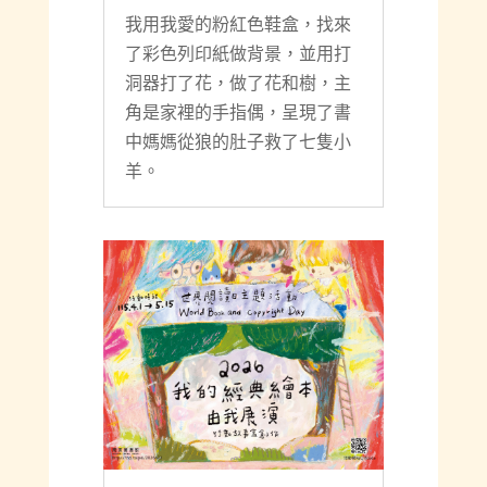
徐瑀辰-狼與七隻小羊
2026-05-15
|
個人
我用我愛的粉紅色鞋盒，找來
了彩色列印紙做背景，並用打
洞器打了花，做了花和樹，主
角是家裡的手指偶，呈現了書
中媽媽從狼的肚子救了七隻小
羊。