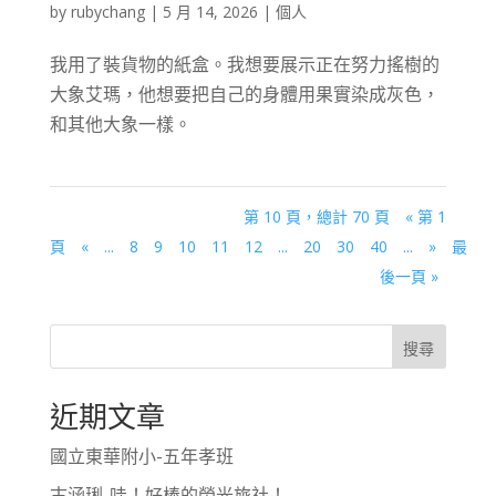
by
rubychang
|
5 月 14, 2026
|
個人
我用了裝貨物的紙盒。我想要展示正在努力搖樹的
大象艾瑪，他想要把自己的身體用果實染成灰色，
和其他大象一樣。
第 10 頁，總計 70 頁
« 第 1
頁
«
...
8
9
10
11
12
...
20
30
40
...
»
最
後一頁 »
搜尋
近期文章
國立東華附小-五年孝班
古涵琍-哇！好棒的螢光旅社！