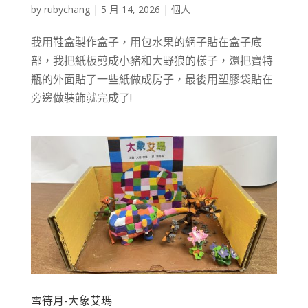
by
rubychang
|
5 月 14, 2026
|
個人
我用鞋盒製作盒子，用包水果的網子貼在盒子底
部，我把紙板剪成小豬和大野狼的樣子，還把寶特
瓶的外面貼了一些紙做成房子，最後用塑膠袋貼在
旁邊做裝飾就完成了!
雪待月-大象艾瑪