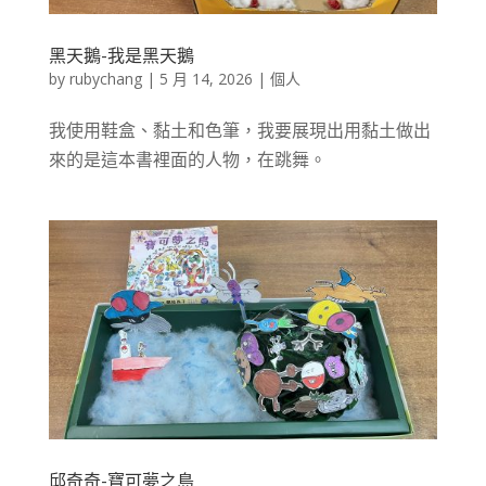
黑天鵝-我是黑天鵝
by
rubychang
|
5 月 14, 2026
|
個人
我使用鞋盒、黏土和色筆，我要展現出用黏土做出
來的是這本書裡面的人物，在跳舞。
邱奇奇-寶可夢之島