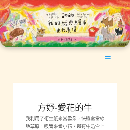
方妤-愛花的牛
我利用了衛生紙來當雲朵，快遞盒當綠
地草原，吸管來當小花，還有牛奶盒上