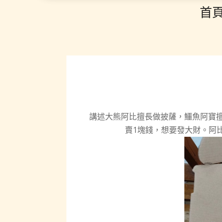
首
講述大熊阿比擅長做披薩，鱷魚阿寶
賣1塊錢，想要發大財。阿