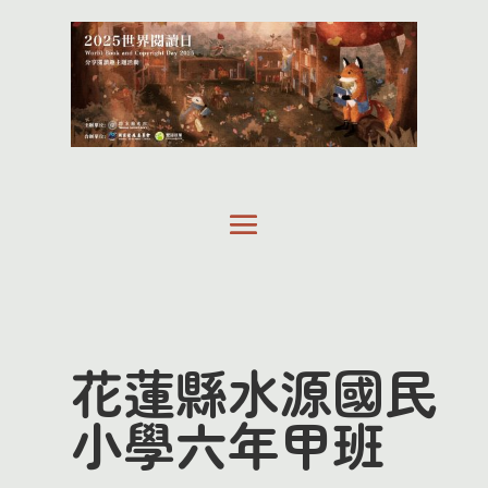
花蓮縣水源國民
小學六年甲班