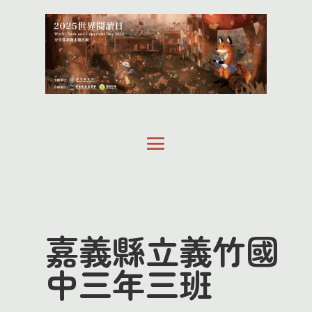
嘉義縣立義竹國
中三年三班